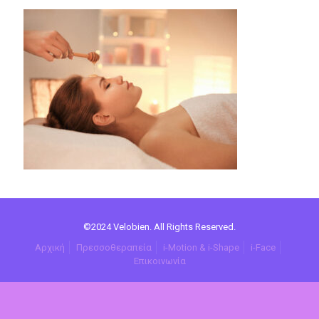
©2024 Velobien. All Rights Reserved.
Αρχική
Πρεσσοθεραπεία
i-Motion & i-Shape
i-Face
Επικοινωνία