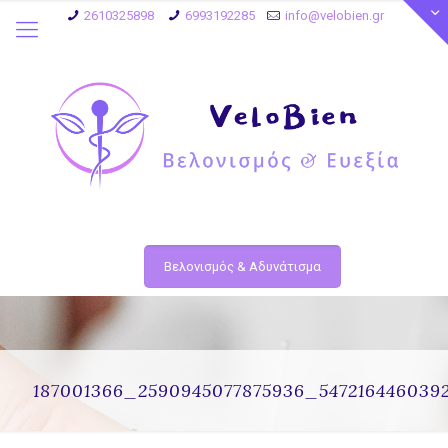
2610325898
6993192285
info@velobien.gr
Βελονισμός & Αδυνάτισμα
187001366_2590945077875936_547216446039