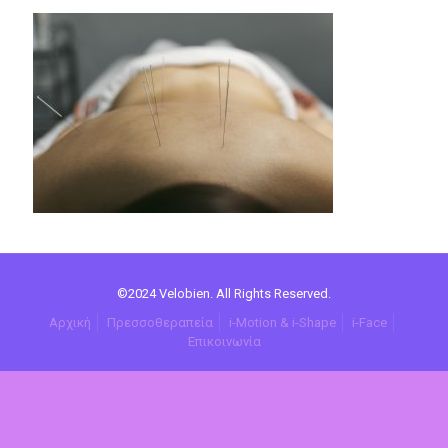
©2024 Velobien. All Rights Reserved.
Αρχική
Πρεσσοθεραπεία
i-Motion & i-Shape
i-Face
Επικοινωνία