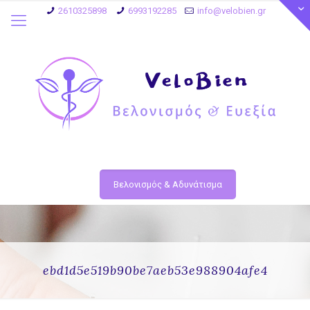
2610325898
6993192285
info@velobien.gr
Βελονισμός & Αδυνάτισμα
ebd1d5e519b90be7aeb53e988904afe4