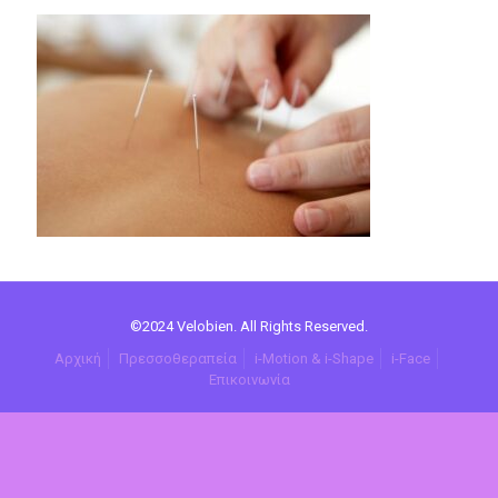
©2024 Velobien. All Rights Reserved.
Αρχική
Πρεσσοθεραπεία
i-Motion & i-Shape
i-Face
Επικοινωνία