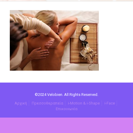
©2024 Velobien. All Rights Reserved.
Αρχική
Πρεσσοθεραπεία
i-Motion & i-Shape
i-Face
Επικοινωνία