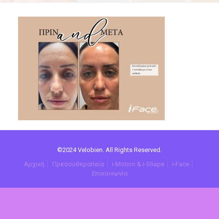
©2024 Velobien. All Rights Reserved.
Αρχική
Πρεσσοθεραπεία
i-Motion & i-Shape
i-Face
Επικοινωνία