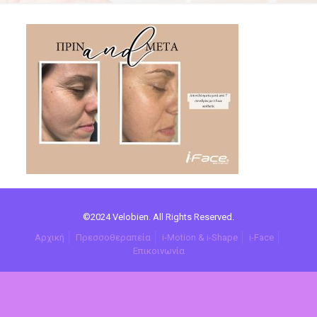
©2024 Velobien. All Rights Reserved.
Αρχική
Πρεσσοθεραπεία
i-Motion & i-Shape
i-Face
Επικοινωνία