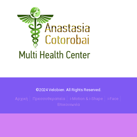
©2024 Velobien. All Rights Reserved.
Αρχική
Πρεσσοθεραπεία
i-Motion & i-Shape
i-Face
Επικοινωνία