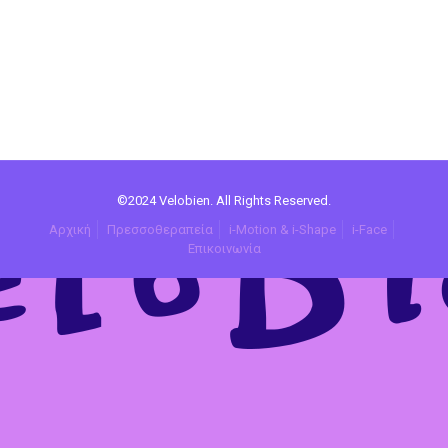
©2024 Velobien. All Rights Reserved.
Αρχική
Πρεσσοθεραπεία
i-Motion & i-Shape
i-Face
Επικοινωνία