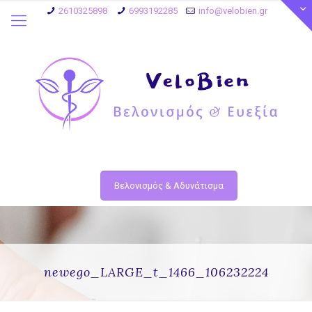
2610325898
6993192285
info@velobien.gr
Βελονισμός & Αδυνάτισμα
newego_LARGE_t_1466_106232224