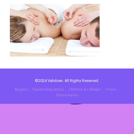
©2024 Velobien. All Rights Reserved.
Αρχική
Πρεσσοθεραπεία
i-Motion & i-Shape
i-Face
Επικοινωνία