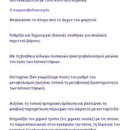
αποτέλεσμα που με τόσο κόπο επιτεύχθηκε.
Ο σωματοβελονισμός
Απαλλάσσει το άτομο από το άγχος του φαγητού.
·
Ρυθμίζει και δημιουργεί ιδανικές συνθήκες για απώλεια
περιττού βάρους.
·
Με τη βοήθεια ειδικών συσκευών ηλεκτροβελονισμού μειώνει
τον όγκο των λιποκυττάρων.
·
Επιταχύνει (δεν γνωρίζουμε πόσο) τον ρυθμό του
μεταβολισμού (αυξάνει τοπικά τη μεταβολική δραστηριότητα
των λιποκυττάρων),
·
Αυξάνει τη τοπική αρτηριακή άρδευση και βελτιώνει τη
φλεβική παροχέτευση περιοχών του σώματος με κυτταρίτιδα.
Επηρεάζει τον χημικό τρόπο (τις χημικές ουσίες) με τις οποίες
το σώμα επικοινωνεί στον εγκέφαλο την πείνα, τη δίψα και τον
κορεσμό (ορεξιογόνα και ανορεξιογόνα πεπτίδια,