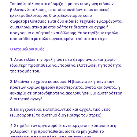
Τοπική λιπόλυση και σύσφιξη – με την εισαγωγή ειδικών
βελόνων λιπόλυσης, οι οποίες συνδέονται με συσκευή
ηλεκτροβελονισμού. Ο ωτοβελονισμός και ο
σωματοβελονισμός είναι δύο ειδικές τεχνικές εφαρμόζονται
συμπληρωματικά με οποιοδήποτε διαιτητικό σχήμα ή
προγραμμα αισθητικής και άθλησης. Υποστηρίζουν την όλη
προσπάθεια με πολύ συγκεκριμένο τρόπο και στόχο.
Ο ωτοβελονισμός
1. Αναστέλλει την όρεξη, ώστε το άτομο άνετα και χωρίς
ιδιαίτερη προσπάθεια να μπορεί να ελαττώσει τη ποσότητα
της τροφής του.
2. Μειώνει το χρόνο κορεσμού. Η βασανιστική πείνα των
πρώτων κυρίως ημερών προσπερνιέται άνετα και δίνεται η
ευκαιρία σε οποιονδήποτε να ακολουθήσει μια αυστηρότερη
διαιτητική αγωγή.
3. Ως αγχολυτικό, καταπραϋντικό και αγχολυτικό μέσο
(εξισορροπεί το σύστημα διαχείρισης του στρες).
4. Στηρίζει τον οργανισμό όταν επέρχεται η κόπωση και η
χαλάρωση της προσπάθειας, ώστε να μην χαθεί το